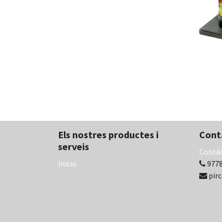
Els nostres productes i
Cont
serveis
Contá
Inicio
9778
pir