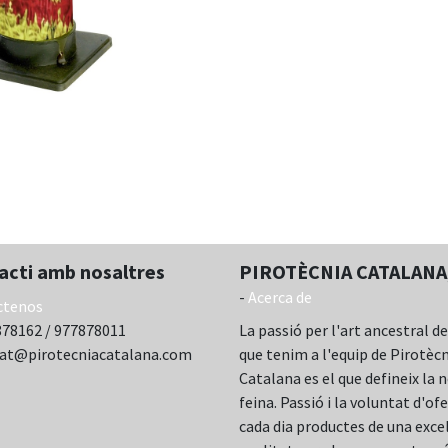
acti amb nosaltres
PIROTÈCNIA CATALANA,
-
Acerca de
ctenos
78162 / 977878011
La passió per l'art ancestral de
cat@pirotecniacatalana.com
que tenim a l'equip de Pirotèc
Catalana es el que defineix la 
feina. Passió i la voluntat d'ofe
cada dia productes de una exce