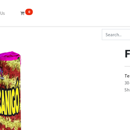
0
 Us
Te
30
Sh