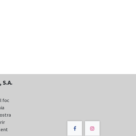
 S.A.
l foc
nia
nostra
rir
lent