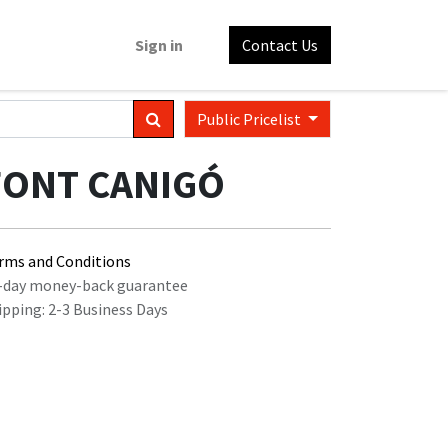
Sign in
Contact Us
Public Pricelist
FONT CANIGÓ
rms and Conditions
-day money-back guarantee
ipping: 2-3 Business Days