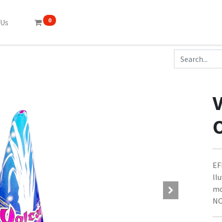
0
 Us
EF
ll
mo
NO