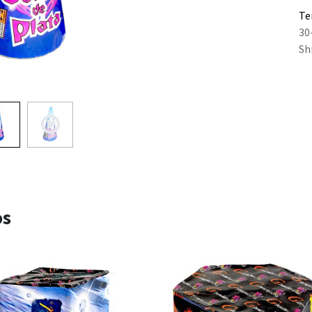
Te
30
Sh
os