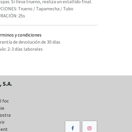
spas. Si lleva trueno, realiza un estallido final.
CIONES: Trueno / Tapamecha / Tubo
RACIÓN: 25s
rminos y condiciones
rantía de devolución de 30 días
vío: 2-3 días laborales
 S.A.
l foc
nia
nostra
rir
lent