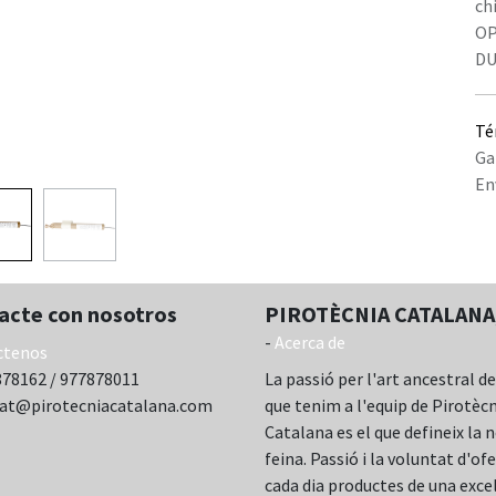
chi
OP
DU
Té
Ga
En
acte con nosotros
PIROTÈCNIA CATALANA,
-
Acerca de
ctenos
78162 / 977878011
La passió per l'art ancestral de
cat@pirotecniacatalana.com
que tenim a l'equip de Pirotèc
Catalana es el que defineix la 
feina. Passió i la voluntat d'ofe
cada dia productes de una exce