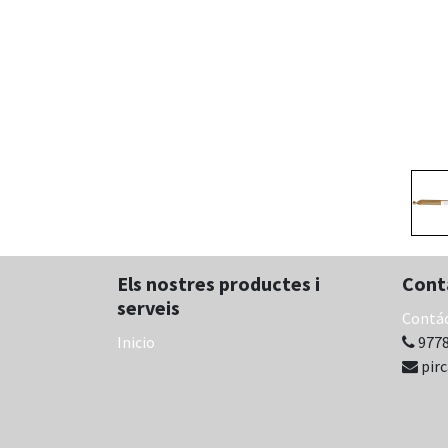
Els nostres productes i
Cont
serveis
Contá
Inicio
9778
pir