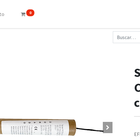
0
to
c
EF