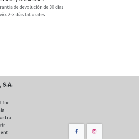
rantía de devolución de 30 días
vío: 2-3 días laborales
 S.A.
l foc
nia
nostra
rir
lent