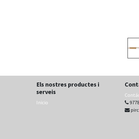
Els nostres productes i
Cont
serveis
Contá
Inicio
9778
pir