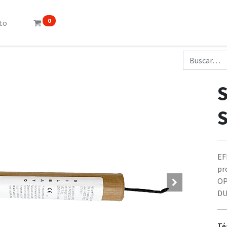
0
to
EF
pr
OP
DU
Té