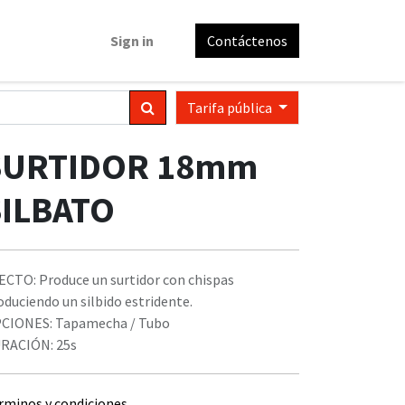
Sign in
Contáctenos
Tarifa pública
SURTIDOR 18mm
SILBATO
ECTO: Produce un surtidor con chispas
oduciendo un silbido estridente.
CIONES: Tapamecha / Tubo
RACIÓN: 25s
rminos y condiciones