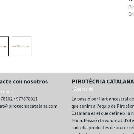
Ga
En
acte con nosotros
PIROTÈCNIA CATALANA,
-
Acerca de
ctenos
78162 / 977878011
La passió per l'art ancestral de
cat@pirotecniacatalana.com
que tenim a l'equip de Pirotèc
Catalana es el que defineix la 
feina. Passió i la voluntat d'ofe
cada dia productes de una exce