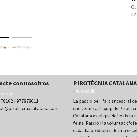
Ga
En
acte con nosotros
PIROTÈCNIA CATALANA,
-
Acerca de
ctenos
78162 / 977878011
La passió per l'art ancestral de
cat@pirotecniacatalana.com
que tenim a l'equip de Pirotèc
Catalana es el que defineix la 
feina. Passió i la voluntat d'ofe
cada dia productes de una exce