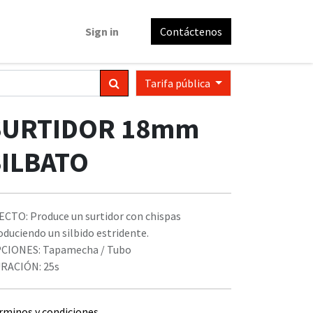
Sign in
Contáctenos
Tarifa pública
SURTIDOR 18mm
SILBATO
ECTO: Produce un surtidor con chispas
oduciendo un silbido estridente.
CIONES: Tapamecha / Tubo
RACIÓN: 25s
rminos y condiciones