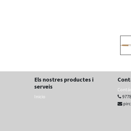
Els nostres productes i
Cont
serveis
Contá
Inicio
9778
pir