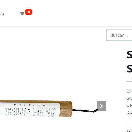
0
to
EF
pr
OP
DU
Té