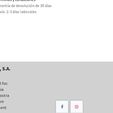
rantía de devolución de 30 días
vío: 2-3 días laborales
 S.A.
l foc
nia
nostra
rir
lent