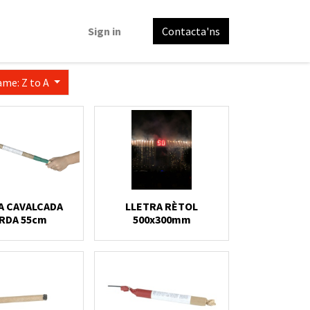
Sign in
Contacta'ns
ame: Z to A
A CAVALCADA
LLETRA RÈTOL
RDA 55cm
500x300mm