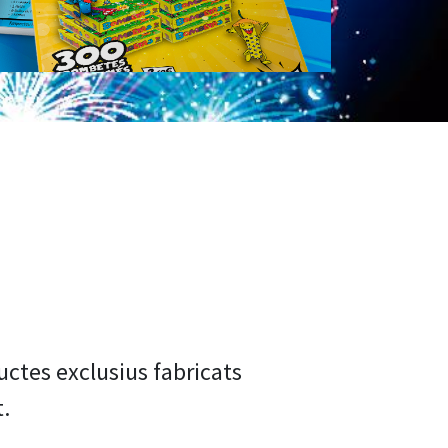
Next
uctes exclusius fabricats
.