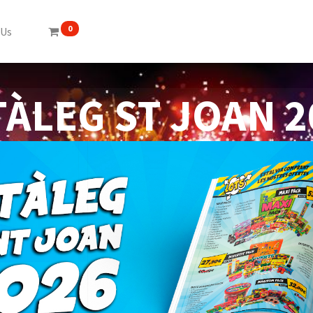
0
 Us
TÀLEG ST JOAN 2