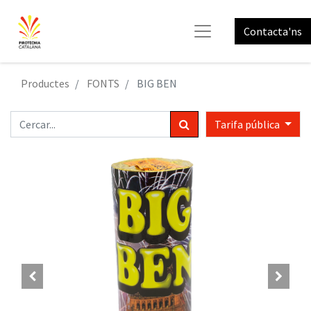
Contacta'ns
Productes
FONTS
BIG BEN
Tarifa pública