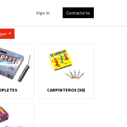
Sign in
Contacta'ns
 per
OPLETES
CARPINTEROS (50)