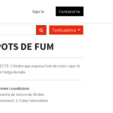
Sign in
Contacta'ns
Tarifa pública
POTS DE FUM
ECTE: Cilindre que expulsa fum de color i que té
a llarga durada.
rmes i condicions
rantia de retorn de 30 dies
viament: 2-3 dies laborables