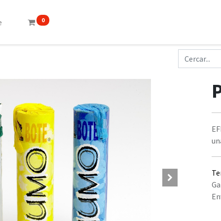
0
e
EF
un
Te
Ga
En