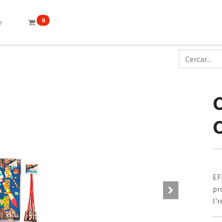
0
e
C
EF
pr
l'