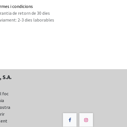
rmes i condicions
rantia de retorn de 30 dies
viament: 2-3 dies laborables
 S.A.
l foc
nia
nostra
rir
lent