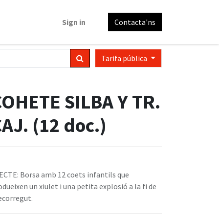
Sign in
Contacta'ns
Tarifa pública
COHETE SILBA Y TR.
AJ. (12 doc.)
ECTE: Borsa amb 12 coets infantils que
odueixen un xiulet i una petita explosió a la fi de
recorregut.