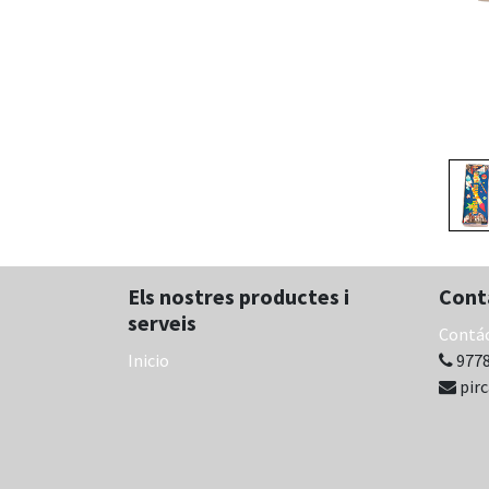
Els nostres productes i
Cont
serveis
Contá
Inicio
9778
pir