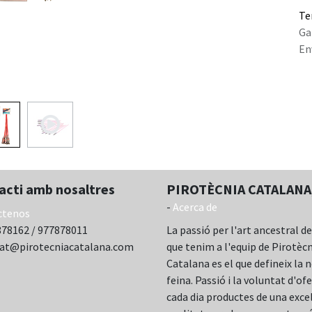
Te
Ga
En
acti amb nosaltres
PIROTÈCNIA CATALANA,
-
Acerca de
ctenos
78162 / 977878011
La passió per l'art ancestral de
cat@pirotecniacatalana.com
que tenim a l'equip de Pirotèc
Catalana es el que defineix la 
feina. Passió i la voluntat d'ofe
cada dia productes de una exce