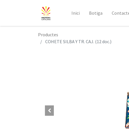
Inici
Botiga
Contact
Productes
COHETE SILBA Y TR. CAJ. (12 doc.)