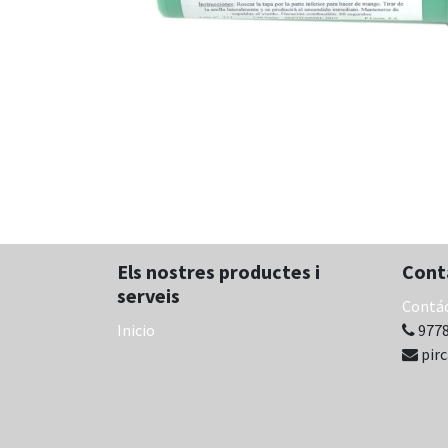
Els nostres productes i
Cont
serveis
Contá
Inicio
9778
pir