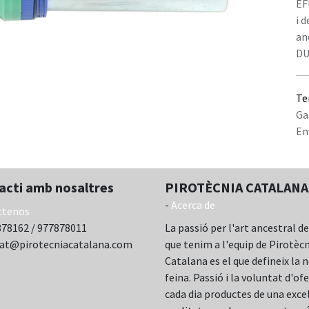
EF
i 
an
DU
Te
Ga
En
acti amb nosaltres
PIROTÈCNIA CATALANA,
-
Acerca de
ctenos
78162 / 977878011
La passió per l'art ancestral de
cat@pirotecniacatalana.com
que tenim a l'equip de Pirotèc
Catalana es el que defineix la 
feina. Passió i la voluntat d'ofe
cada dia productes de una exce