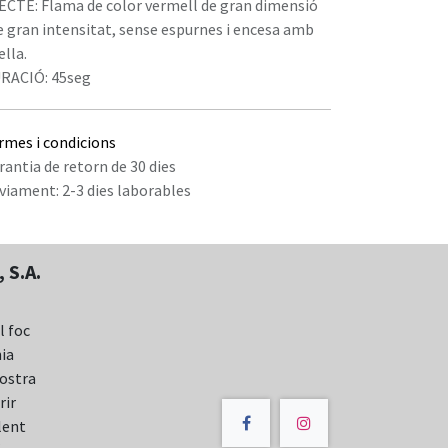
ECTE: Flama de color vermell de gran dimensió
de gran intensitat, sense espurnes i encesa amb
ella.
RACIÓ: 45seg
rmes i condicions
rantia de retorn de 30 dies
viament: 2-3 dies laborables
 S.A.
l foc
nia
nostra
rir
lent