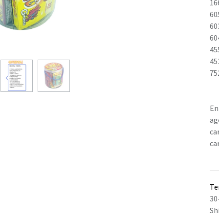
16
60
60
60
45
45
75
En
ag
ca
ca
Te
30
Sh