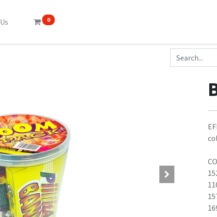
0
 Us
EF
co
CO
15
11
15
16