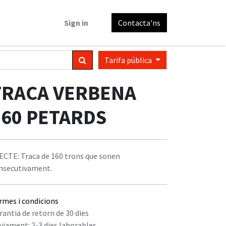
Sign in
Contacta'ns
Tarifa pública
TRACA VERBENA
160 PETARDS
ECTE: Traca de 160 trons que sonen
nsecutivament.
rmes i condicions
rantia de retorn de 30 dies
viament: 2-3 dies laborables