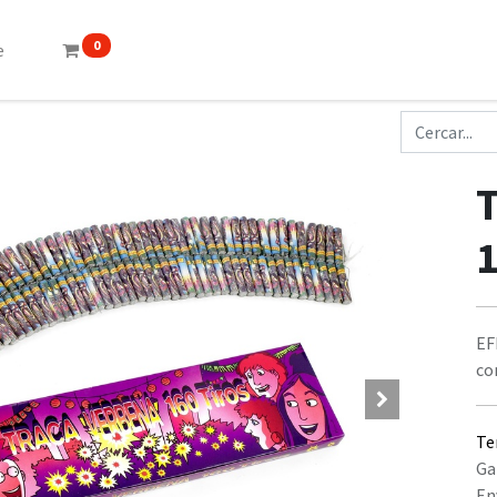
0
e
EF
co
Te
Ga
En