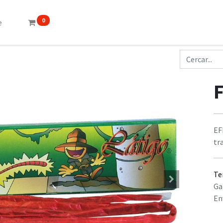
0
e
EF
tr
Te
Ga
En