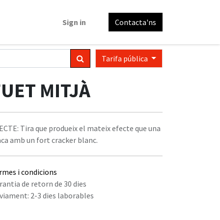
Sign in
Contacta'ns
Tarifa pública
FUET MITJÀ
ECTE: Tira que produeix el mateix efecte que una
aca amb un fort cracker blanc.
rmes i condicions
rantia de retorn de 30 dies
viament: 2-3 dies laborables