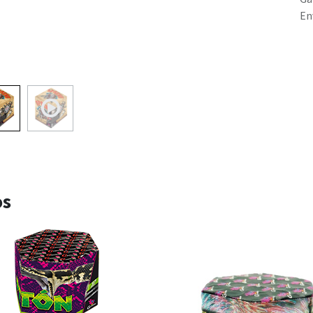
En
os