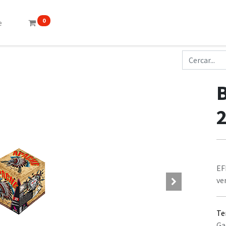
0
e
EF
ve
Te
Ga