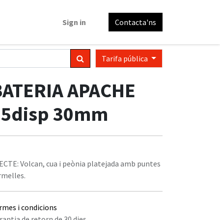
Sign in
Contacta'ns
Tarifa pública
BATERIA APACHE
25disp 30mm
ECTE: Volcan, cua i peònia platejada amb puntes
rmelles.
rmes i condicions
rantia de retorn de 30 dies