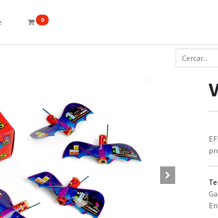
0
e
EF
pr
Te
Ga
En