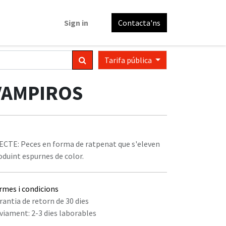
Sign in
Contacta'ns
Tarifa pública
VAMPIROS
ECTE: Peces en forma de ratpenat que s'eleven
oduint espurnes de color.
rmes i condicions
rantia de retorn de 30 dies
viament: 2-3 dies laborables