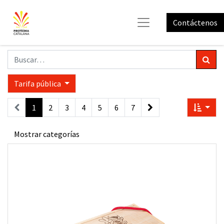
Contáctenos
Tarifa pública
1
2
3
4
5
6
7
Mostrar categorías