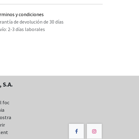
rminos y condiciones
rantía de devolución de 30 días
vío: 2-3 días laborales
 S.A.
l foc
nia
nostra
rir
lent