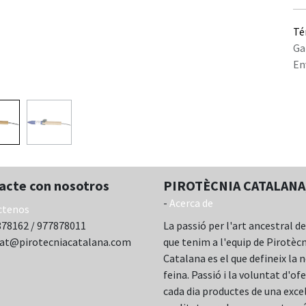
Té
Ga
En
acte con nosotros
PIROTÈCNIA CATALANA,
-
Acerca de
ctenos
78162 / 977878011
La passió per l'art ancestral de
cat@pirotecniacatalana.com
que tenim a l'equip de Pirotèc
Catalana es el que defineix la 
feina. Passió i la voluntat d'ofe
cada dia productes de una exce