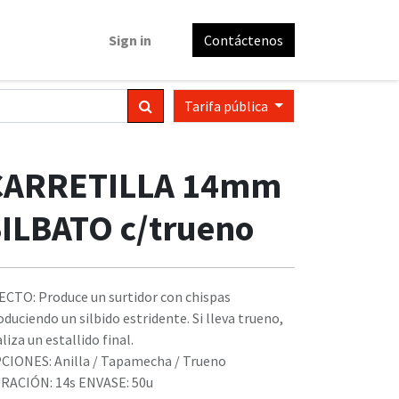
Sign in
Contáctenos
Tarifa pública
CARRETILLA 14mm
ILBATO c/trueno
ECTO: Produce un surtidor con chispas
oduciendo un silbido estridente. Si lleva trueno,
liza un estallido final.
CIONES: Anilla / Tapamecha / Trueno
RACIÓN: 14s ENVASE: 50u