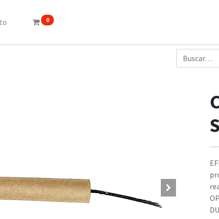
0
to
S
EF
pr
rea
OP
DU